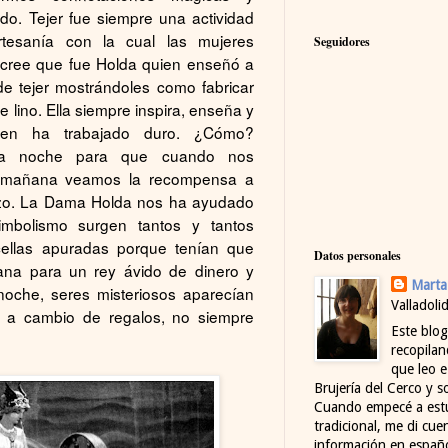
do. Tejer fue siempre una actividad
tesanía con la cual las mujeres
Seguidores
 cree que fue Holda quien enseñó a
de tejer mostrándoles como fabricar
 lino. Ella siempre inspira, enseña y
en ha trabajado duro. ¿Cómo?
 la noche para que cuando nos
 mañana veamos la recompensa a
rzo. La Dama Holda nos ha ayudado
imbolismo surgen tantos y tantos
ellas apuradas porque tenían que
Datos personales
lana para un rey ávido de dinero y
Marta
noche, seres misteriosos aparecían
Valladoli
er a cambio de regalos, no siempre
Este blog
recopilan
que leo e
Brujería del Cerco y s
Cuando empecé a estu
tradicional, me di cu
información en españo