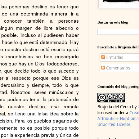
 las personas destino es tener que
 de una determinada manera, ir a
y conocer también a personas
Buscar en este blog
ingún margen de libre albedrío o
posible. Incluso si pudiesen haber
e hace lo que está determinado. Hay
Suscríbete a Brujería del 
 nuestro destino está escrito quizá
nes monoteístas se han encargado
Entradas
nos que hay un Dios Todopoderoso,
Comentarios
ve, que decide todo lo que sucede y
r al respecto porque ese Dios es
oderosísimo y siempre, todo lo que
Contenido del blog proteg
ntad. Nosotros, seres minúsculos y
iera podemos tener la pretensión de
e nuestro destino, esa remota
Brujería del Cerco
by
al, s
e tiene una falsa idea sobre la
licensed under a
Crea
Attribution-NonComme
ecisión. Para los pueblos paganos de
Unported License
.
bremente no es posible porque todo
por la experiencia previa y única de