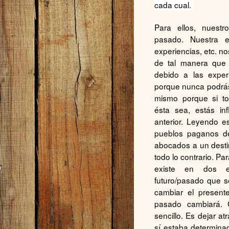
cada cual.
Para ellos, nuestr
pasado. Nuestra ed
experiencias, etc. n
de tal manera que
debido a las exper
porque nunca podrás
mismo porque si to
ésta sea, estás in
anterior. Leyendo 
pueblos paganos d
abocados a un destino
todo lo contrario. P
existe en dos es
futuro/pasado que 
cambiar el present
pasado cambiará. 
sencillo. Es dejar a
sí estaba determina