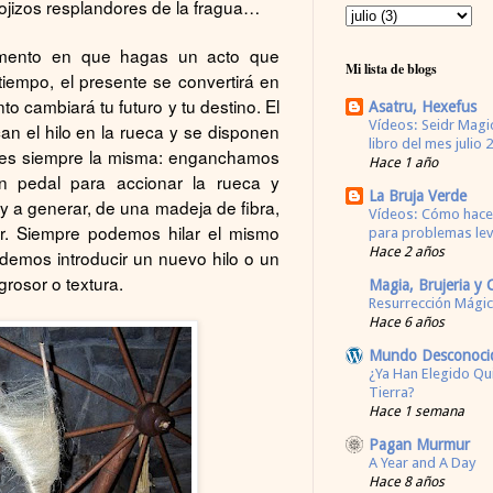
rojizos resplandores de la fragua…
mento en que hagas un acto que
Mi lista de blogs
iempo, el presente se convertirá en
nto cambiará tu futuro y tu destino. El
Asatru, Hexefus
Vídeos: Seidr Magic
can el hilo en la rueca y se disponen
libro del mes julio 
a es siempre la misma: enganchamos
Hace 1 año
n pedal para accionar la rueca y
La Bruja Verde
 a generar, de una madeja de fibra,
Vídeos: Cómo hacer
er. Siempre podemos hilar el mismo
para problemas leve
Hace 2 años
demos introducir un nuevo hilo o un
 grosor o textura.
Magia, Brujeria y
Resurrección Mági
Hace 6 años
Mundo Desconoci
¿Ya Han Elegido Qu
Tierra?
Hace 1 semana
Pagan Murmur
A Year and A Day
Hace 8 años