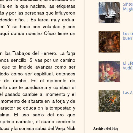
Sínto
ilia en la que naciste, las etiquetas
Magi
s y por las personas que influyeron
 desde niño… Es tarea muy ardua,
er. Y se hace con voluntad y con
aquí donde nuestro Oficio tiene un
Los c
buen
n los Trabajos del Herrero. La forja
nos sencillo. Si vas por un camino
El Ef
z, que te impide avanzar como ser
Vudú
odo como ser espiritual, entonces
ar de rumbo. Es el momento de
ello que te condiciona y cambiar el
Las A
el pasado cambie al momento y el
 momento de situarte en la forja y de
 carácter se educa en la tempestad y
calma. El uso sabio del oro que
mprime carácter, el cuarto creciente
ucia y la sonrisa sabia del Viejo Nick
Archivo del blog