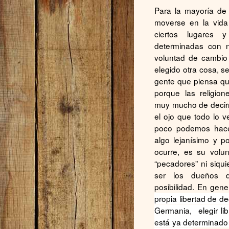
Para la mayoría de
moverse en la vida
ciertos lugares 
determinadas con n
voluntad de cambio 
elegido otra cosa, s
gente que piensa que
porque las religio
muy mucho de decir
el ojo que todo lo 
poco podemos hace
algo lejanísimo y p
ocurre, es su volu
“pecadores” ni siqu
ser los dueños d
posibilidad. En gener
propia libertad de d
Germania, elegir li
está ya determinado 