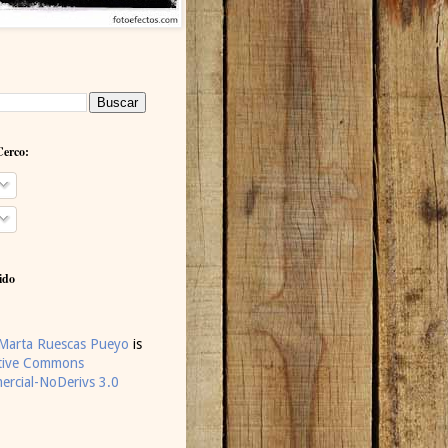
Cerco:
ido
Marta Ruescas Pueyo
is
tive Commons
rcial-NoDerivs 3.0