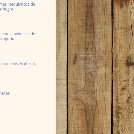
mas inequívocos de
a Negra
uervos, animales de
 augurio
ecto de los Muñecos
rañas