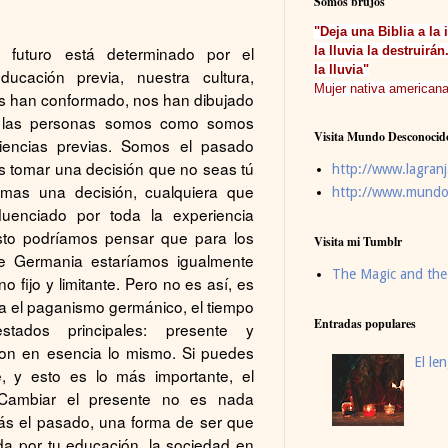
Somos brujos
"Deja una Biblia a la 
o futuro está determinado por el
la lluvia la destruirán
la lluvia"
ucación previa, nuestra cultura,
Mujer nativa american
os han conformado, nos han dibujado
 las personas somos como somos
Visita Mundo Desconoci
iencias previas. Somos el pasado
 tomar una decisión que no seas tú
http://www.lagra
mas una decisión, cualquiera que
http://www.mundo
fluenciado por toda la experiencia
esto podríamos pensar que para los
Visita mi Tumblr
e Germania estaríamos igualmente
The Magic and th
 fijo y limitante. Pero no es así, es
ara el paganismo germánico, el tiempo
Entradas populares
tados principales: presente y
son en esencia lo mismo. Si puedes
El le
e, y esto es lo más importante, el
Cambiar el presente no es nada
trás el pasado, una forma de ser que
da por tu educación, la sociedad en