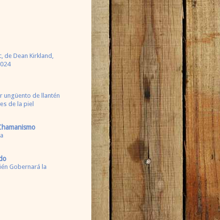
, de Dean Kirkland,
2024
 ungüento de llantén
s de la piel
 Chamanismo
ca
do
ién Gobernará la