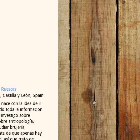
 Ruescas
d, Castilla y León, Spain
 nace con la idea de ir
do toda la información
 investigo sobre
obre antropología.
diar brujería
enta de que apenas hay
l así que trato de