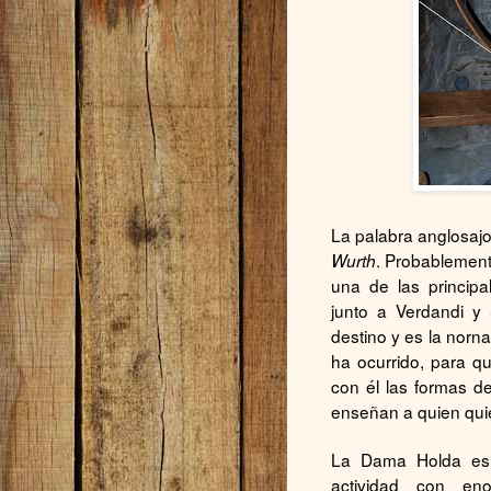
La palabra anglosaj
. Probablement
Wurth
una de las principa
junto a Verdandi y 
destino y es la norna
ha ocurrido, para q
con él las formas de
enseñan a quien qui
La Dama Holda es 
actividad con en