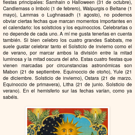
fiestas principales: Samhain o Halloween (31 de octubre),
Candlemass o Imbolc (1 de febrero), Walpurgis o Beltane (1
mayo), Lammas o Lughnasadh (1 agosto), no podemos
obviar ciertas fechas que marcan momentos importantes en
el calendario: los solsticios y los equinoccios. Celebrarlas o
no depende de cada uno. A mí me gusta tenerlas en cuenta
también. Si bien celebro los cuatro grandes Sabbats, me
suele gustar celebrar tanto el Solsticio de invierno como el
de verano, por marcar ambos la división entre la mitad
luminosa y la mitad oscura del año. Estas cuatro fiestas que
vienen marcadas por circunstancias astronómicas son
Mabon (21 de septiembre. Equinoccio de otoño), Yule (21
de diciembre. Solsticio de invierno), Ostara (21 de marzo.
Equinoccio de primavera), Litha (21 de junio. Solsticio de
verano). En el hemisferio sur las fechas varían, como ya
sabéis.