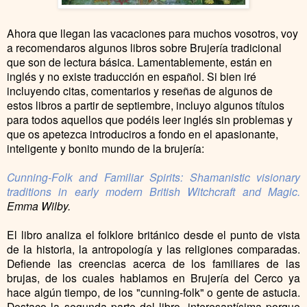
A
hora que llegan las vacaciones para muchos vosotros, voy
a recomendaros algunos libros sobre Brujería tradicional
que son de lectura básica. Lamentablemente, están en
inglés y no existe traducción en español. Si bien iré
incluyendo citas, comentarios y reseñas de algunos de
estos libros a partir de septiembre, incluyo algunos títulos
para todos aquellos que podéis leer inglés sin problemas y
que os apetezca introduciros a fondo en el apasionante,
inteligente y bonito mundo de la brujería:
Cunning-Folk and Familiar Spirits: Shamanistic visionary
traditions in early modern British Witchcraft and Magic.
Emma Wilby.
El libro analiza el folklore británico desde el punto de vista
de la historia, la antropología y las religiones comparadas.
Defiende las creencias acerca de los familiares de las
brujas, de los cuales hablamos en Brujería del Cerco ya
hace algún tiempo, de los "cunning-folk" o gente de astucia.
Destaco la segunda parte del libro, interesantísima porque